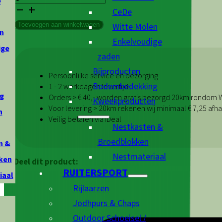
e
Fibre
CeDe
Mix
Witte Molen
Toevoegen aan winkelwagen
500gr
n
Enkelvoudige
aantal
ige
zaden
Bijproducten
Persoonlijke service en bezorging
Bodembedekking
1 - 2 werkdagen levertijd
g
Orders > € 40,- worden gratis bezorgd 20km rondom
Kweekproducten
Voor levering > 20km rekenen wij minimaal € 7,25 afha
n
Veilig betalen via iDeal
Nestkasten &
Broedblokken
n &
Nestmateriaal
ken
Deel dit product:
RUITERSPORT
iaal
Rijlaarzen
Jodhpurs & Chaps
Outdoor Schoeisel /