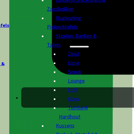
Kinderpicknicktafels &
Zandbakken
Rugleuning
afels
Picknicktafels
Stoelen, Banken &
Tafels
Zeist
Lisse
 &
Sneek
Lounge
Echt
Goes
Tuinbank
Hardhout
Kussens