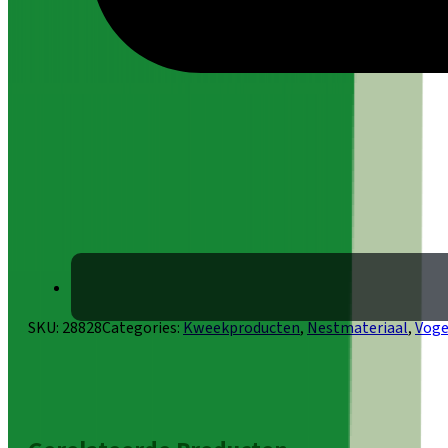
SKU:
28828
Categories:
Kweekproducten
,
Nestmateriaal
,
Voge