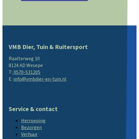
Dit
product
heeft
meerdere
variaties.
Deze
optie
VMB Dier, Tuin & Ruitersport
kan
gekozen
worden
Raalterweg 10
op
8124 AD Wesepe
de
T:
0570-531205
productpagina
E:
info@vmbdier-en-tuin.nl
Service & contact
Herroeping
Bezorgen
Verhuur