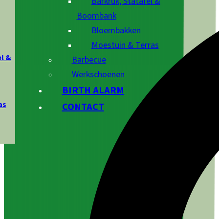
Barkruk, Statafel &
Boombank
Bloembakken
Moestuin & Terras
l &
Barbecue
Werkschoenen
BIRTH ALARM
as
CONTACT