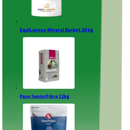
EquiLannoo Mineral Bucket 20 kg
Pavo SeniorFibre 12kg