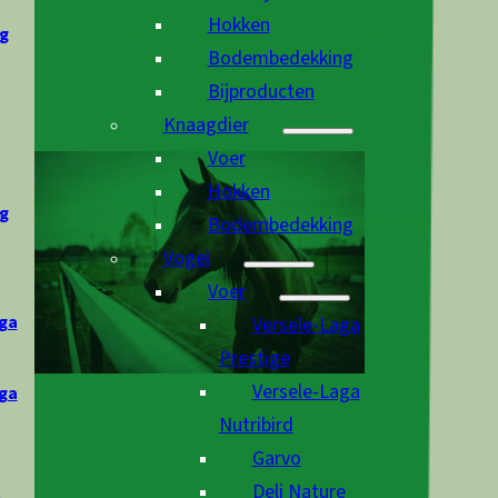
Hokken
g
Bodembedekking
Bijproducten
Knaagdier
Voer
Hokken
g
Bodembedekking
Vogel
Voer
ga
Versele-Laga
Prestige
Versele-Laga
ga
Nutribird
Garvo
Deli Nature