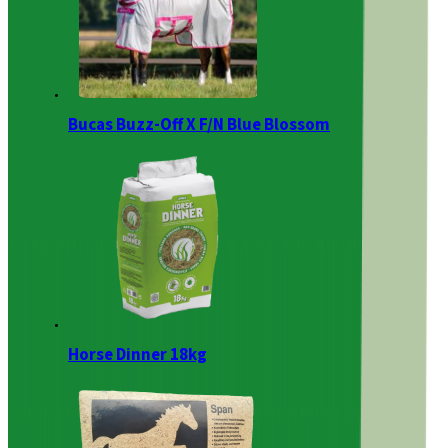
Bucas Buzz-Off X F/N Blue Blossom
Horse Dinner 18kg