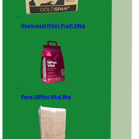
Houtvezel (Fijn) Profi 24kg
Pavo 18Plus Vital 8kg