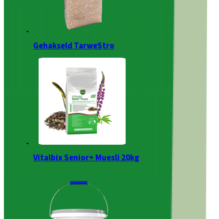
Gehakseld TarweStro
Vitalbix Senior+ Muesli 20kg