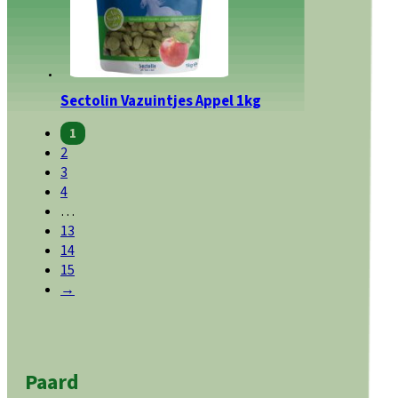
Sectolin Vazuintjes Appel 1kg
1
2
3
4
…
13
14
15
→
Paard