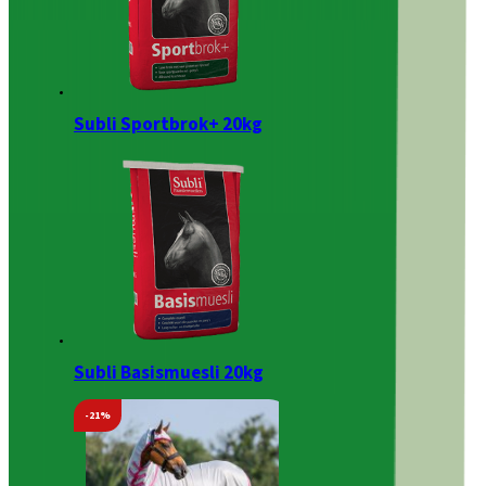
Subli Sportbrok+ 20kg
Subli Basismuesli 20kg
-21%