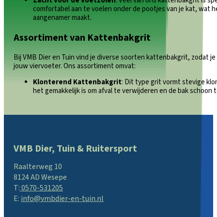
Zacht voor de Voetzolen
: Veel van ons kattenbakgrit is s
comfortabel aan te voelen onder de pootjes van je kat, wat 
aangenamer maakt.
Assortiment van Kattenbakgrit
Bij VMB Dier en Tuin vind je diverse soorten kattenbakgrit, zodat je
jouw viervoeter. Ons assortiment omvat:
Klonterend Kattenbakgrit
: Dit type grit vormt stevige k
het gemakkelijk is om afval te verwijderen en de bak schoon 
VMB Dier, Tuin & Ruitersport
Raalterweg 10
8124 AD Wesepe
T:
0570-531205
E:
info@vmbdier-en-tuin.nl