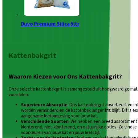
Duvo Premium Silica 5ltr
Kattenbakgrit
Waarom Kiezen voor Ons Kattenbakgrit?
Onze selectie kattenbakgrit is samengesteld uit hoogwaardige mate
voordelen:
Superieure Absorptie
: Ons kattenbakgrit absorbeert vocht
worden verminderd en de kattenbak langer fris blijft. Dit is 
aangename leefomgeving voor jouw kat.
Verschillende Soorten
: We hebben een breed assortiment
klonterend, niet-klonterend, en natuurlijke opties. Zo vind je a
voorkeuren van jouw kat en jouw leefstijl.