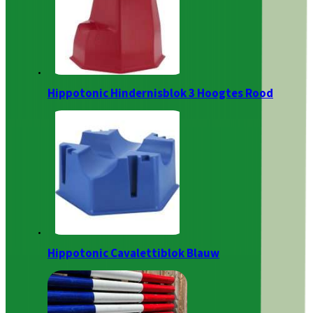
Hippotonic Hindernisblok 3 Hoogtes Rood
Hippotonic Cavalettiblok Blauw