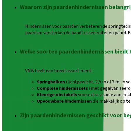
Waarom zijn paardenhindernissen belangri
Hindernissen voor paarden verbeteren de springtechn
paard en versterken de band tussen ruiter en paard. 
Welke soorten paardenhindernissen biedt
VMB heeft een breed assortiment:
Springbalken
(lichtgewicht, 2,5 m of 3 m, in v
Complete hindernissets
(met gegalvaniseerd
Kleurige obstakels
voor extra visuele aantre
Opvouwbare hindernissen
die makkelijk op te 
Zijn paardenhindernissen geschikt voor b