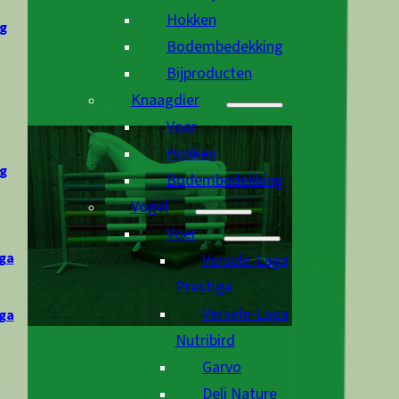
Hokken
g
Bodembedekking
Bijproducten
Knaagdier
Voer
Hokken
g
Bodembedekking
Vogel
Voer
ga
Versele-Laga
Prestige
Versele-Laga
ga
Nutribird
Garvo
Deli Nature