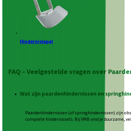
Hindernislepel
FAQ – Veelgestelde vragen over Paard
Wat zijn paardenhindernissen en springhin
Paardenhindernissen (of springhindernissen) zijn obst
complete hindernissets. Bij VMB vind je duurzame, vei