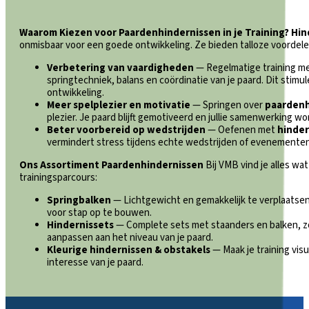
Waarom Kiezen voor Paardenhindernissen in je Training?
Hin
onmisbaar voor een goede ontwikkeling. Ze bieden talloze voordele
Verbetering van vaardigheden
— Regelmatige training m
springtechniek, balans en coördinatie van je paard. Dit stimu
ontwikkeling.
Meer spelplezier en motivatie
— Springen over
paardenh
plezier. Je paard blijft gemotiveerd en jullie samenwerking wo
Beter voorbereid op wedstrijden
— Oefenen met
hinder
vermindert stress tijdens echte wedstrijden of evenementen
Ons Assortiment Paardenhindernissen
Bij VMB vind je alles wa
trainingsparcours:
Springbalken
— Lichtgewicht en gemakkelijk te verplaatsen
voor stap op te bouwen.
Hindernissets
— Complete sets met staanders en balken, zo
aanpassen aan het niveau van je paard.
Kleurige hindernissen & obstakels
— Maak je training visu
interesse van je paard.