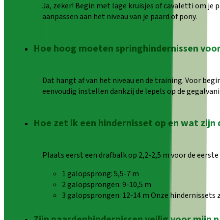
Ja, zeker! Begin met lage kruisjes of cavaletti om je
aanpassen aan het niveau van je paard of pony.
Hoe hoog moeten springhindernissen voor
Dat hangt af van het niveau en de training. Voor begi
eenvoudig instellen dankzij de lepels op de gegalvan
Hoe zet ik een hindernisset op en wat zijn 
Plaats eerst een drafbalk op 2,2-2,5 m voor de eerste
1 galopsprong: 5,5-7 m
2 galopsprongen: 9-10,5 m
3 galopsprongen: 12-14 m Onze hindernissets zij
Zijn paardenhindernissen veilig voor mijn 