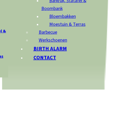
Barkruk, Statafel &
Boombank
Bloembakken
Moestuin & Terras
l &
Barbecue
Werkschoenen
BIRTH ALARM
as
CONTACT