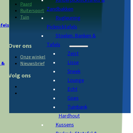
Kinderpicknicktafels &
Paard
Zandbakken
Ruitersport
Tuin
Rugleuning
afels
Picknicktafels
Stoelen, Banken &
Tafels
Over ons
Zeist
Onze winkel
Lisse
 &
Nieuwsbrief
Sneek
Volg ons
Lounge
Echt
Goes
Tuinbank
Hardhout
Kussens