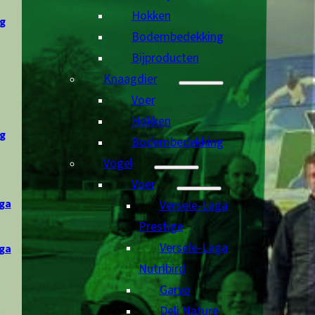
Hokken
g
Bodembedekking
Bijproducten
Knaagdier
Voer
Hokken
g
Bodembedekking
Vogel
Voer
ga
Versele-Laga
Prestige
Versele-Laga
ga
Nutribird
Garvo
Deli Nature