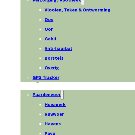
Verzorging / Apotheek
Vlooien, Teken & Ontworming
Oog
Oor
Gebit
Anti-haarbal
Borstels
Overig
GPS Tracker
Paard
Paardenvoer
Huismerk
Ruwvoer
Havens
Pavo