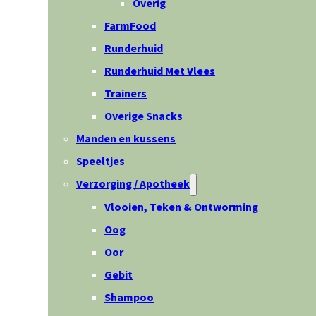
Overig
FarmFood
Runderhuid
Runderhuid Met Vlees
Trainers
Overige Snacks
Manden en kussens
Speeltjes
Verzorging / Apotheek
Vlooien, Teken & Ontworming
Oog
Oor
Gebit
Shampoo