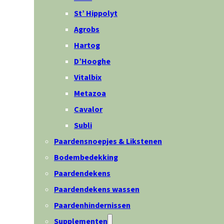
St’ Hippolyt
Agrobs
Hartog
D’Hooghe
Vitalbix
Metazoa
Cavalor
Subli
Paardensnoepjes & Likstenen
Bodembedekking
Paardendekens
Paardendekens wassen
Paardenhindernissen
Supplementen