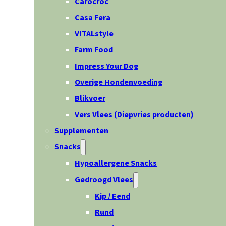
Carocroc
Casa Fera
VITALstyle
Farm Food
Impress Your Dog
Overige Hondenvoeding
Blikvoer
Vers Vlees (Diepvries producten)
Supplementen
Snacks
Hypoallergene Snacks
Gedroogd Vlees
Kip / Eend
Rund