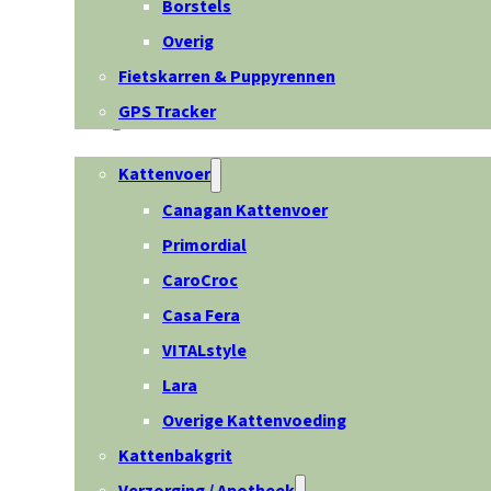
Borstels
Overig
Fietskarren & Puppyrennen
GPS Tracker
Kat
Kattenvoer
Canagan Kattenvoer
Primordial
CaroCroc
Casa Fera
VITALstyle
Lara
Overige Kattenvoeding
Kattenbakgrit