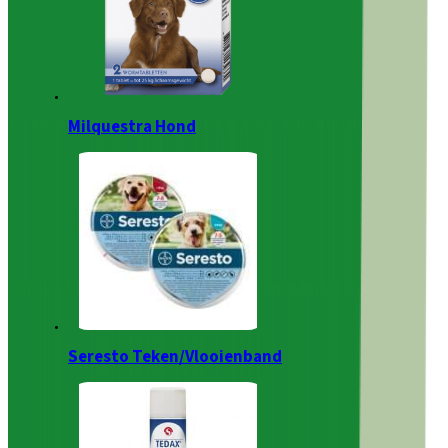
Milquestra Hond
Seresto Teken/Vlooienband