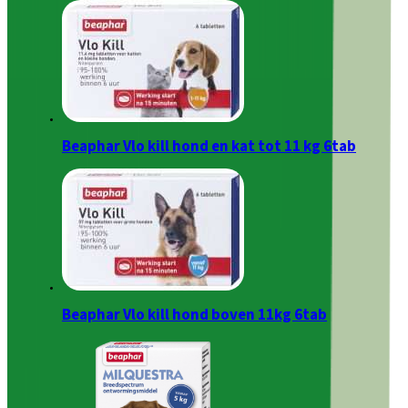
Beaphar Vlo kill hond en kat tot 11 kg 6tab
Beaphar Vlo kill hond boven 11kg 6tab