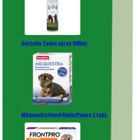
Sectolin Tedax spray 400ml
Milquestra Hond Klein/Puppy 2 tabl.