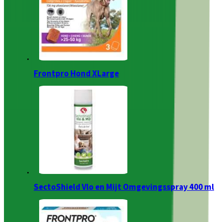
Frontpro Hond XLarge
SectoShield Vlo en Mijt Omgevingsspray 400 ml