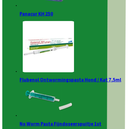
Panacur KH 250
Flubenol Ontwormingspasta Hond / Kat 7,5ml
No Worm Pasta Fijndoseerspuitje 1st