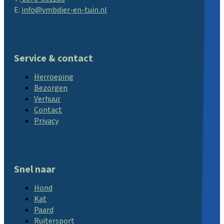
E:
info@vmbdier-en-tuin.nl
Service & contact
Herroeping
Bezorgen
Verhuur
Contact
Privacy
Snel naar
Hond
Kat
Paard
Ruitersport