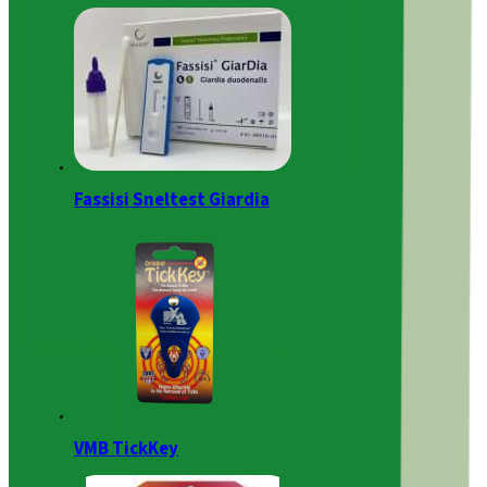
Fassisi Sneltest Giardia
VMB TickKey