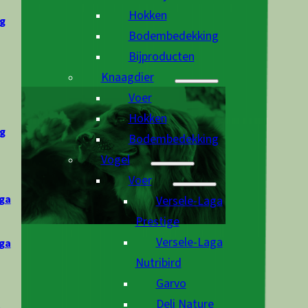
Hokken
g
Bodembedekking
Bijproducten
Knaagdier
Voer
Hokken
g
Bodembedekking
Vogel
Voer
ga
Versele-Laga
Prestige
Versele-Laga
ga
Nutribird
Garvo
Deli Nature