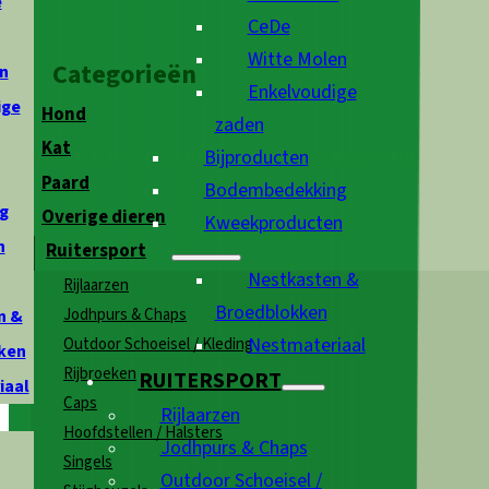
e
CeDe
Witte Molen
Categorieën
n
Enkelvoudige
ige
Hond
zaden
Kat
Bijproducten
Paard
Bodembedekking
g
Overige dieren
Kweekproducten
n
Ruitersport
Nestkasten &
Rijlaarzen
Broedblokken
Jodhpurs & Chaps
n &
Nestmateriaal
Outdoor Schoeisel / Kleding
ken
Rijbroeken
RUITERSPORT
iaal
Caps
Rijlaarzen
Hoofdstellen / Halsters
Jodhpurs & Chaps
Singels
Outdoor Schoeisel /