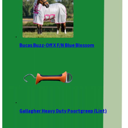
Bucas Buzz-Off X F/N Blue Blossom
Gallagher Heavy Duty Poortgreep (Lint)