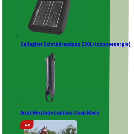
Gallagher Schrikdraadapp S30Li (zonneenergie)
Ariat Heritage Contour Chap Black
-21%