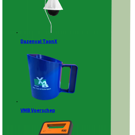
Dazenval TaonX
VMB Voerschep