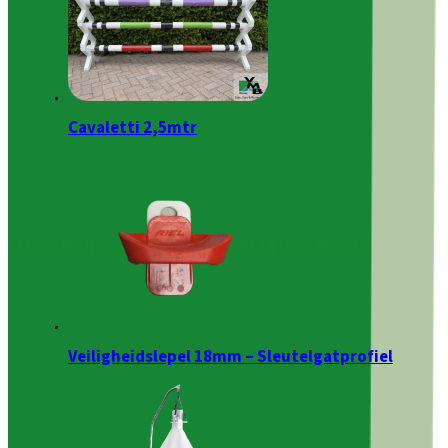
Cavaletti 2,5mtr
Veiligheidslepel 18mm – Sleutelgatprofiel