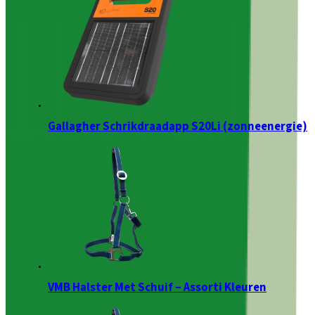
Gallagher Schrikdraadapp S20Li (zonneenergie)
VMB Halster Met Schuif – Assorti Kleuren