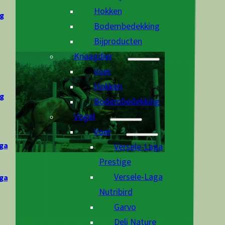
Hokken
g
Bodembedekking
Bijproducten
Knaagdier
Voer
Hokken
g
Bodembedekking
Vogel
Voer
ga
Versele-Laga
Prestige
Versele-Laga
ga
Nutribird
Garvo
Deli Nature