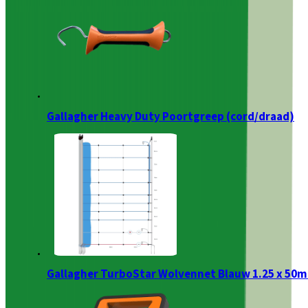
Gallagher Heavy Duty Poortgreep (cord/draad)
Gallagher TurboStar Wolvennet Blauw 1.25 x 50m