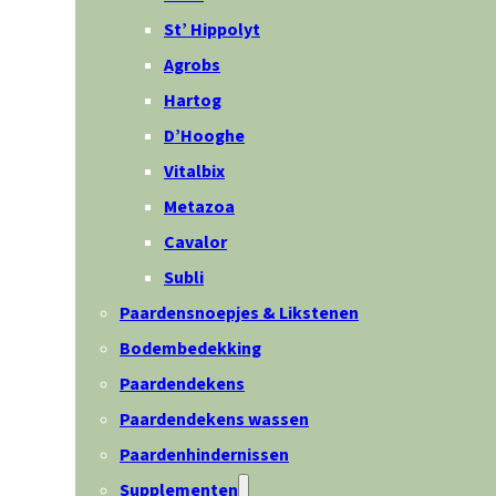
St’ Hippolyt
Agrobs
Hartog
D’Hooghe
Vitalbix
Metazoa
Cavalor
Subli
Paardensnoepjes & Likstenen
Bodembedekking
Paardendekens
Paardendekens wassen
Paardenhindernissen
Supplementen