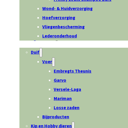
Wond- & Huidverzorging
Hoefverzorging
Vliegenbescherming
Lederonderhoud
Overige dieren
Duif
Voer
Embregts Theunis
Garvo
Versele-Laga
Mariman
Losse zaden
Bijproducten
Kip en Hobby dieren