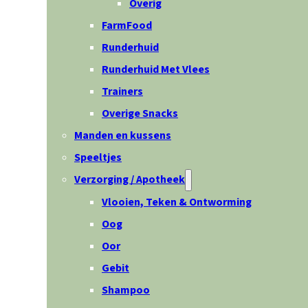
Overig
FarmFood
Runderhuid
Runderhuid Met Vlees
Trainers
Overige Snacks
Manden en kussens
Speeltjes
Verzorging / Apotheek
Vlooien, Teken & Ontworming
Oog
Oor
Gebit
Shampoo