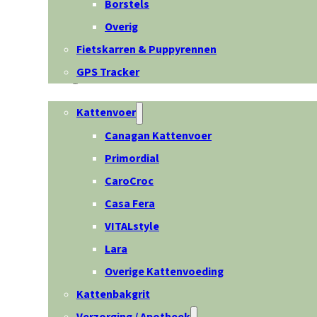
Borstels
Overig
Fietskarren & Puppyrennen
GPS Tracker
Kat
Kattenvoer
Canagan Kattenvoer
Primordial
CaroCroc
Casa Fera
VITALstyle
Lara
Overige Kattenvoeding
Kattenbakgrit