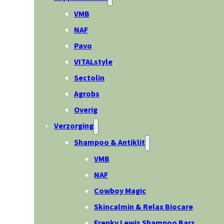
VMB
NAF
Pavo
VITALstyle
Sectolin
Agrobs
Overig
Verzorging
Shampoo & Antiklit
VMB
NAF
Cowboy Magic
Skincalmin & Relax Biocare
Frenky Lewis Shampoo Bars