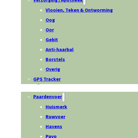
Verzorging / Apotheek
Vlooien, Teken & Ontworming
Oog
Oor
Gebit
Anti-haarbal
Borstels
Overig
GPS Tracker
Paard
Paardenvoer
Huismerk
Ruwvoer
Havens
Pavo