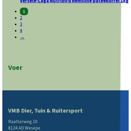
Versele-Laga Nutribird Remiline pateekorrel 1kg
1
2
3
4
→
Voer
VMB Dier, Tuin & Ruitersport
Raalterweg 10
8124 AD Wesepe