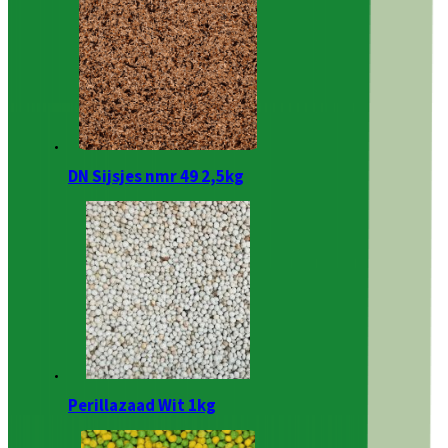
DN Sijsjes nmr 49 2,5kg
Perillazaad Wit 1kg