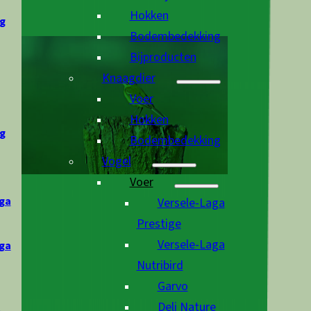
Hokken
g
Bodembedekking
Bijproducten
Knaagdier
Voer
Hokken
g
Bodembedekking
Vogel
Voer
ga
Versele-Laga
Prestige
Versele-Laga
ga
Nutribird
Garvo
Deli Nature