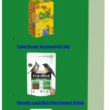
Cede Eivoer Grasparkiet 1kg
Versele-Laga Nutribird Insect Patee