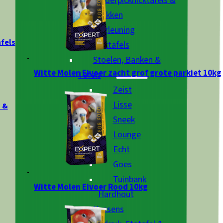
Kinderpicknicktafels &
Zandbakken
Rugleuning
afels
Picknicktafels
Stoelen, Banken &
Witte Molen Eivoer zacht grof grote parkiet 10kg
Tafels
Zeist
Lisse
 &
Sneek
Lounge
Echt
Goes
Tuinbank
Witte Molen Eivoer Rood 10kg
Hardhout
Kussens