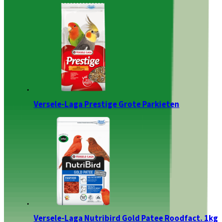
Versele-Laga Prestige Grote Parkieten
Versele-Laga Nutribird Gold Patee Roodfact. 1kg