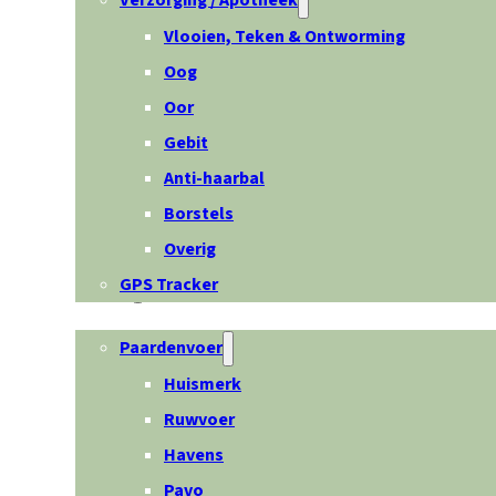
Verzorging / Apotheek
Vlooien, Teken & Ontworming
Oog
Oor
Gebit
Anti-haarbal
Borstels
Overig
GPS Tracker
Paard
Paardenvoer
Huismerk
Ruwvoer
Havens
Pavo