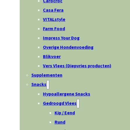
Carocroc
Casa Fera
VITALstyle
Farm Food
Impress Your Dog
Overige Hondenvoeding
Blikvoer
Vers Vlees (Diepvries producten)
Supplementen
Snacks
Hypoallergene Snacks
Gedroogd Vlees
Kip / Eend
Rund