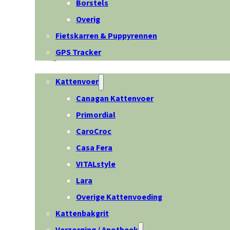
Borstels
Overig
Fietskarren & Puppyrennen
GPS Tracker
Kat
Kattenvoer
Canagan Kattenvoer
Primordial
CaroCroc
Casa Fera
VITALstyle
Lara
Overige Kattenvoeding
Kattenbakgrit