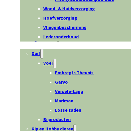
Wond- & Huidverzorging
Hoefverzorging
Vliegenbescherming
Lederonderhoud
Overige dieren
Duif
Voer
Embregts Theunis
Garvo
Versele-Laga
Mariman
Losse zaden
Bijproducten
Kip en Hobby dieren