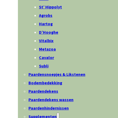
St’ Hippolyt
Agrobs
Hartog
D’Hooghe
Vitalbix
Metazoa
Cavalor
Subli
Paardensnoepjes & Likstenen
Bodembedekking
Paardendekens
Paardendekens wassen
Paardenhindernissen
Supplementen