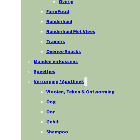
Overig
FarmFood
Runderhuid
Runderhuid Met Vlees
Trainers
Overige Snacks
Manden en kussens
Speeltjes
Verzorging / Apotheek
Vlooien, Teken & Ontworming
Oog
Oor
Gebit
Shampoo