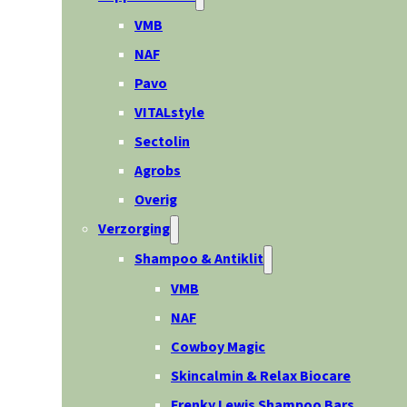
VMB
NAF
Pavo
VITALstyle
Sectolin
Agrobs
Overig
Verzorging
Shampoo & Antiklit
VMB
NAF
Cowboy Magic
Skincalmin & Relax Biocare
Frenky Lewis Shampoo Bars