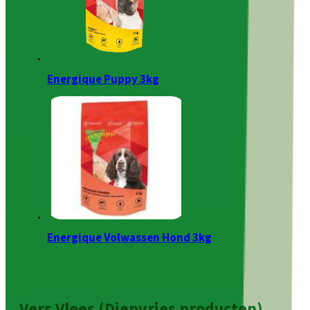
Energique Puppy 3kg
Energique Volwassen Hond 3kg
Vers Vlees (Diepvries producten)