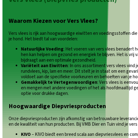
Waarom Kiezen voor Vers Vlees?
Vers vlees is rijk aan hoogwaardige eiwitten en voedingsstoffen die
je hond. Het biedt tal van voordelen:
Natuurlijke Voeding
: Het voeren van vers vlees benadert h
hen kan helpen om gezond en energiek te blijven. Het is vri
bijdraagt aan een optimale gezondheid.
Variëteit aan Eiwitten
: In ons assortiment vers vlees vind 
rundvlees, kip, lam en meer. Dit stelt je in staat om een geva
voldoet aan de specifieke voorkeuren en behoeften van je ho
Gemakkelijk te Vertegenwoordigen
: Vers vlees is eenvo
en mengen met andere voedingen of het als hoofdmaaltijd ge
optie voor drukke dagen.
Hoogwaardige Diepvriesproducten
Onze diepvriesproducten zijn afkomstig van betrouwbare leverancier
en de kwaliteit van hun producten. Bij VMB Dier en Tuin vind je ve
KIVO
– KIVO biedt een breed scala aan diepvriesvlees en co