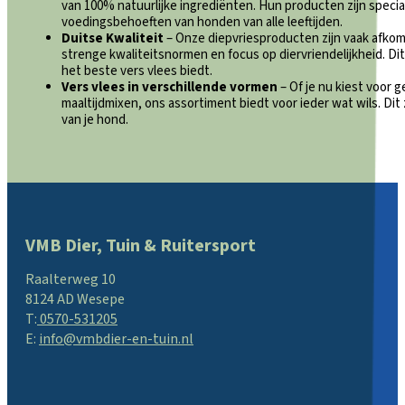
van 100% natuurlijke ingrediënten. Hun producten zijn speci
voedingsbehoeften van honden van alle leeftijden.
Duitse Kwaliteit
– Onze diepvriesproducten zijn vaak afkoms
strenge kwaliteitsnormen en focus op diervriendelijkheid. Di
het beste vers vlees biedt.
Vers vlees in verschillende vormen
– Of je nu kiest voor 
maaltijdmixen, ons assortiment biedt voor ieder wat wils. Dit
van je hond.
VMB Dier, Tuin & Ruitersport
Raalterweg 10
8124 AD Wesepe
T:
0570-531205
E:
info@vmbdier-en-tuin.nl