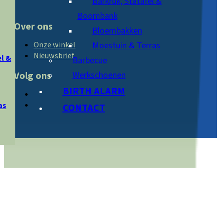
Barkruk, Statafel &
Boombank
Over ons
Bloembakken
Moestuin & Terras
Onze winkel
Nieuwsbrief
l &
Barbecue
Werkschoenen
Volg ons
BIRTH ALARM
as
CONTACT