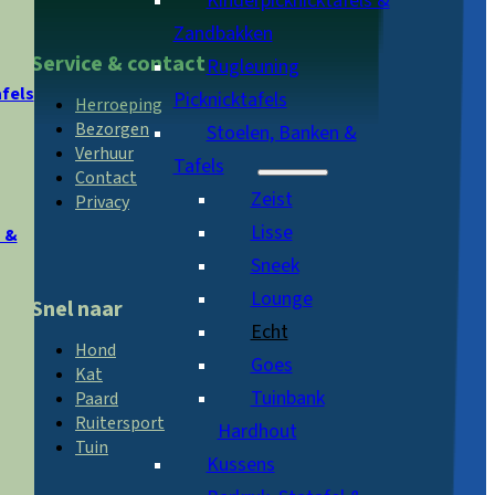
Kinderpicknicktafels &
Zandbakken
Service & contact
Rugleuning
afels
Picknicktafels
Herroeping
Bezorgen
Stoelen, Banken &
Verhuur
Tafels
Contact
Zeist
Privacy
Lisse
 &
Sneek
Lounge
Snel naar
Echt
Hond
Goes
Kat
Tuinbank
Paard
Ruitersport
Hardhout
Tuin
Kussens