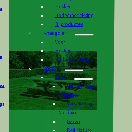
Hokken
g
Bodembedekking
Bijproducten
Knaagdier
Voer
Hokken
g
Bodembedekking
Vogel
Voer
ga
Versele-Laga
Prestige
Versele-Laga
ga
Nutribird
Garvo
Deli Nature