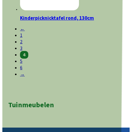
Kinderpicknicktafel rond, 130cm
←
1
2
3
4
5
6
→
Tuinmeubelen