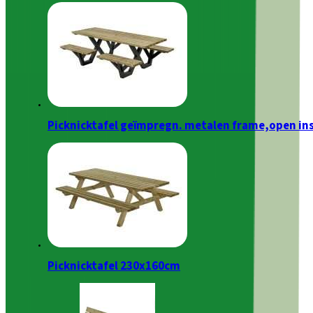
Picknicktafel geïmpregn. metalen frame,open in
Picknicktafel 230x160cm