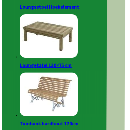
Loungestoel Hoekelement
Loungetafel 130×75 cm
Tuinbank hardhout 120cm