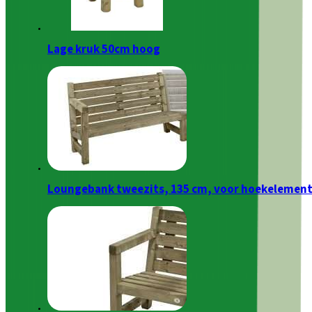
Lage kruk 50cm hoog
Loungebank tweezits, 135 cm, voor hoekelemen