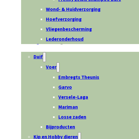
Wond- & Huidverzorging
Hoefverzorging
Vliegenbescherming
Lederonderhoud
Overige dieren
Duif
Voer
Embregts Theunis
Garvo
Versele-Laga
Mariman
Losse zaden
Bijproducten
Kip en Hobby dieren