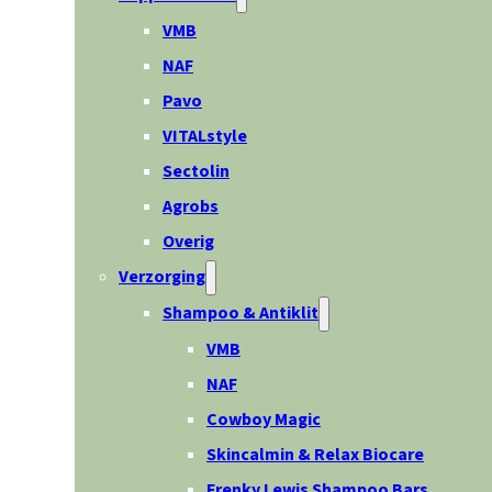
VMB
NAF
Pavo
VITALstyle
Sectolin
Agrobs
Overig
Verzorging
Shampoo & Antiklit
VMB
NAF
Cowboy Magic
Skincalmin & Relax Biocare
Frenky Lewis Shampoo Bars