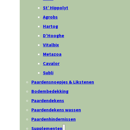
St’ Hippolyt
Agrobs
Hartog
D’Hooghe
Vitalbix
Metazoa
Cavalor
Subli
Paardensnoepjes & Likstenen
Bodembedekking
Paardendekens
Paardendekens wassen
Paardenhindernissen
Supplementen