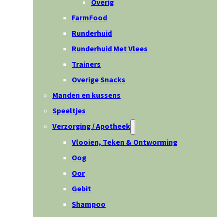
Overig
FarmFood
Runderhuid
Runderhuid Met Vlees
Trainers
Overige Snacks
Manden en kussens
Speeltjes
Verzorging / Apotheek
Vlooien, Teken & Ontworming
Oog
Oor
Gebit
Shampoo