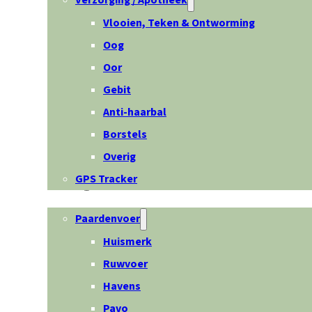
Verzorging / Apotheek
Vlooien, Teken & Ontworming
Oog
Oor
Gebit
Anti-haarbal
Borstels
Overig
GPS Tracker
Paard
Paardenvoer
Huismerk
Ruwvoer
Havens
Pavo