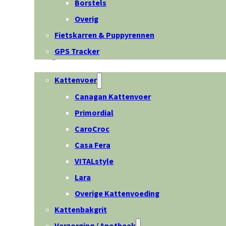
Borstels
Overig
Fietskarren & Puppyrennen
GPS Tracker
Kat
Kattenvoer
Canagan Kattenvoer
Primordial
CaroCroc
Casa Fera
VITALstyle
Lara
Overige Kattenvoeding
Kattenbakgrit