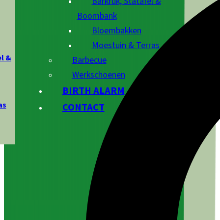
Barkruk, Statafel &
Boombank
Bloembakken
Moestuin & Terras
l &
Barbecue
Werkschoenen
BIRTH ALARM
as
CONTACT