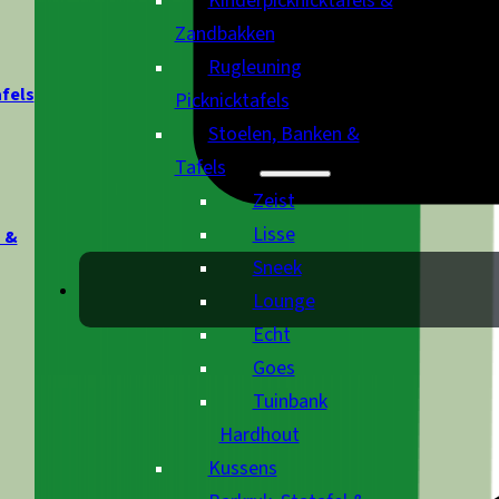
Kinderpicknicktafels &
Zandbakken
Rugleuning
afels
Picknicktafels
Stoelen, Banken &
Tafels
Zeist
Lisse
 &
Sneek
Lounge
Echt
Goes
Tuinbank
Hardhout
Kussens