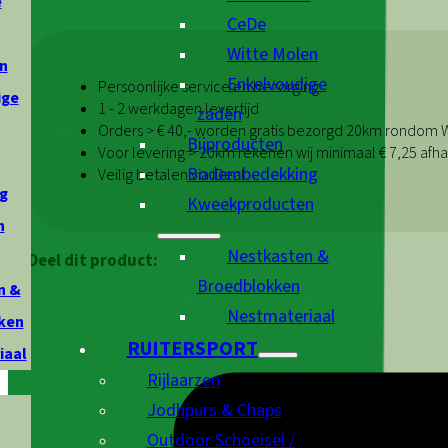
e
CeDe
Witte Molen
n
Enkelvoudige
Persoonlijke service en bezorging
ige
1 - 2 werkdagen levertijd
zaden
Orders > € 40,- worden gratis bezorgd 20km rondom
Bijproducten
Voor levering > 20km rekenen wij minimaal € 7,25 afha
Bodembedekking
Veilig betalen via iDeal
g
Kweekproducten
n
Nestkasten &
Deel dit product:
Broedblokken
n &
Nestmateriaal
ken
RUITERSPORT
iaal
Rijlaarzen
Jodhpurs & Chaps
Outdoor Schoeisel /