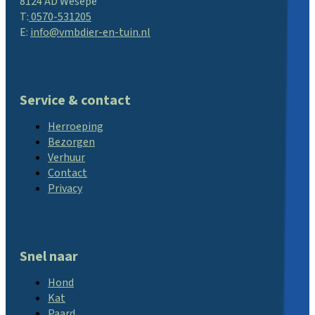
8124 AD Wesepe
T:
0570-531205
E:
info@vmbdier-en-tuin.nl
Service & contact
Herroeping
Bezorgen
Verhuur
Contact
Privacy
Snel naar
Hond
Kat
Paard