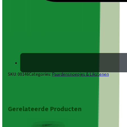
SKU:
00146
Categories:
Paardensnoepjes & Likstenen
Gerelateerde Producten