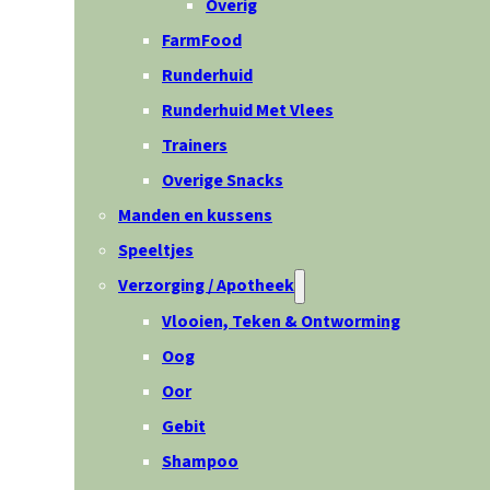
Overig
FarmFood
Runderhuid
Runderhuid Met Vlees
Trainers
Overige Snacks
Manden en kussens
Speeltjes
Verzorging / Apotheek
Vlooien, Teken & Ontworming
Oog
Oor
Gebit
Shampoo