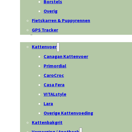
Borstels
Overig
Fietskarren & Puppyrennen
GPS Tracker
Kat
Kattenvoer
Canagan Kattenvoer
Primordial
CaroCroc
Casa Fera
VITALstyle
Lara
Overige Kattenvoeding
Kattenbakgrit