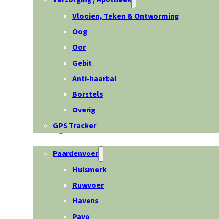
Verzorging / Apotheek
Vlooien, Teken & Ontworming
Oog
Oor
Gebit
Anti-haarbal
Borstels
Overig
GPS Tracker
Paard
Paardenvoer
Huismerk
Ruwvoer
Havens
Pavo