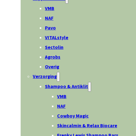
VMB
NAF
Pavo
VITALstyle
Sectolin
Agrobs
Overig
Verzorging
Shampoo & Antiklit
VMB
NAF
Cowboy Magic
Skincalmin & Relax Biocare
Frenky Lewis Shampoo Bars