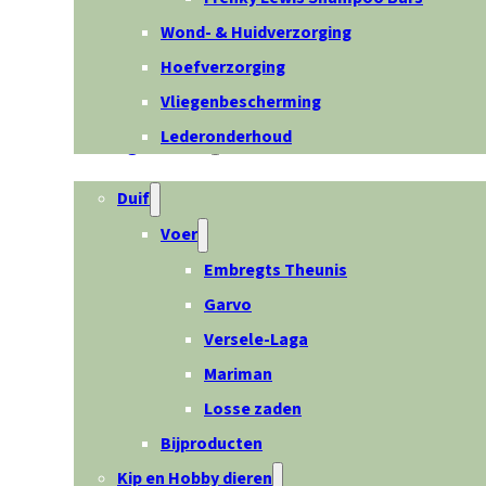
Wond- & Huidverzorging
Hoefverzorging
Vliegenbescherming
Lederonderhoud
Overige dieren
Duif
Voer
Embregts Theunis
Garvo
Versele-Laga
Mariman
Losse zaden
Bijproducten
Kip en Hobby dieren