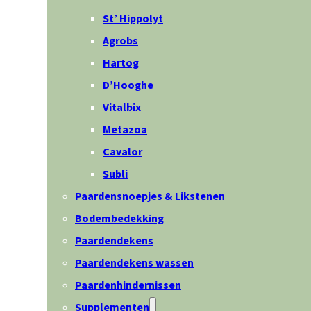
St’ Hippolyt
Agrobs
Hartog
D’Hooghe
Vitalbix
Metazoa
Cavalor
Subli
Paardensnoepjes & Likstenen
Bodembedekking
Paardendekens
Paardendekens wassen
Paardenhindernissen
Supplementen