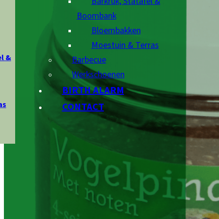
Barkruk, Statafel &
Boombank
Bloembakken
Moestuin & Terras
l &
Barbecue
Werkschoenen
BIRTH ALARM
as
CONTACT