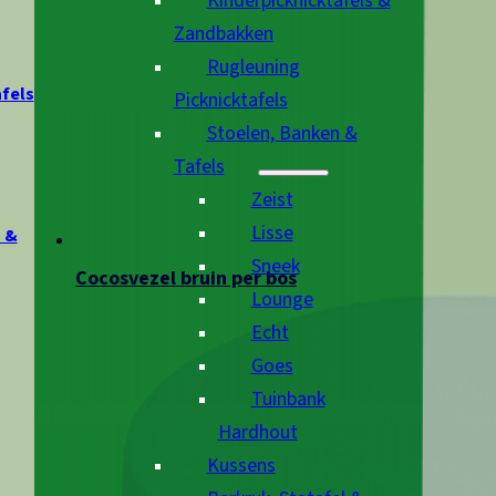
Kinderpicknicktafels &
Zandbakken
Rugleuning
afels
Picknicktafels
Stoelen, Banken &
Tafels
Zeist
Lisse
 &
Sneek
Cocosvezel bruin per bos
Lounge
Echt
Goes
Tuinbank
Hardhout
Kussens