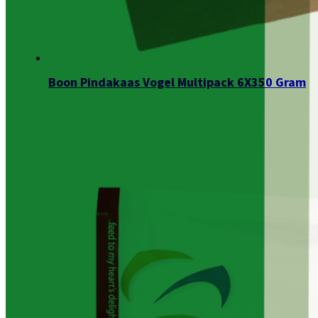
Boon Pindakaas Vogel Multipack 6X350 Gram