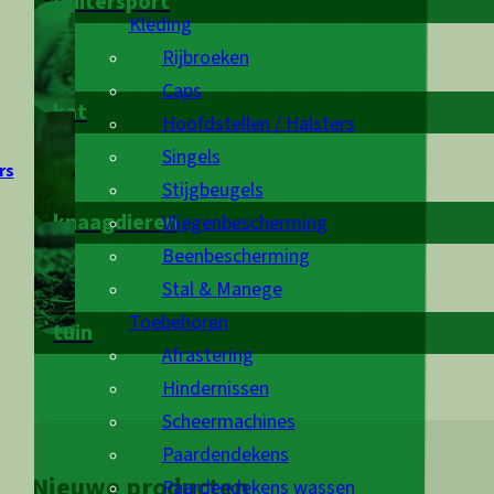
Ruitersport
Kleding
Rijbroeken
Caps
kat
Hoofdstellen / Halsters
Singels
rs
Stijgbeugels
knaagdieren
Vliegenbescherming
Beenbescherming
Stal & Manege
Toebehoren
tuin
Afrastering
Hindernissen
Scheermachines
Paardendekens
Nieuwe producten
Paardendekens wassen