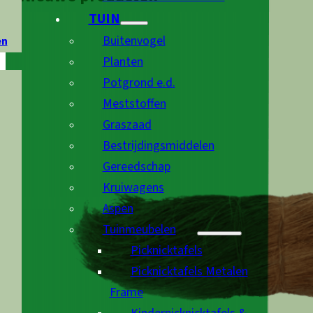
TUIN
Buitenvogel
en
Planten
Potgrond e.d.
Meststoffen
Graszaad
Bestrijdingsmiddelen
Gereedschap
Kruiwagens
Aspen
Tuinmeubelen
Picknicktafels
Picknicktafels Metalen
Frame